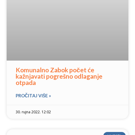
Komunalno Zabok počet će
kažnjavati pogrešno odlaganje
otpada
PROČITAJ VIŠE »
30. rujna 2022. 12:02