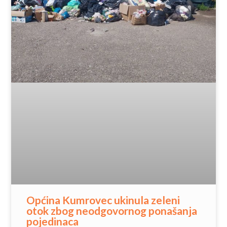
Općina Kumrovec ukinula zeleni
otok zbog neodgovornog ponašanja
pojedinaca