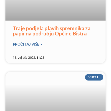
Traje podjela plavih spremnika za
papir na području Općine Bistra
PROČITAJ VIŠE »
18. veljače 2022. 11:23
VIJESTI