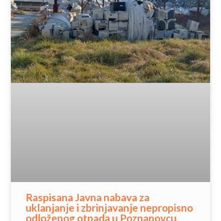
Raspisana Javna nabava za
uklanjanje i zbrinjavanje nepropisno
odloženog otpada u Poznanovcu