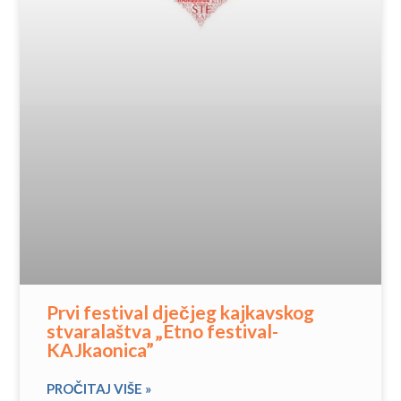
Prvi festival dječjeg kajkavskog
stvaralaštva „Etno festival-
KAJkaonica”
PROČITAJ VIŠE »