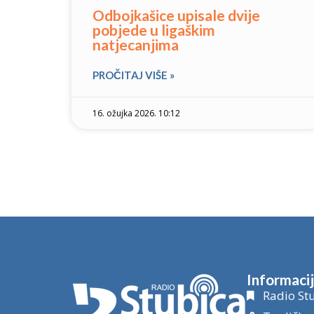
Odbojkašice upisale dvije
pobjede u ligaškim
natjecanjima
PROČITAJ VIŠE »
16. ožujka 2026. 10:12
Informaci
Radio Stu