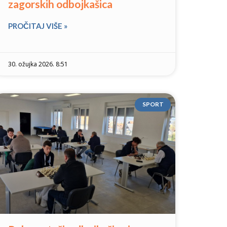
zagorskih odbojkašica
PROČITAJ VIŠE »
30. ožujka 2026. 8:51
SPORT