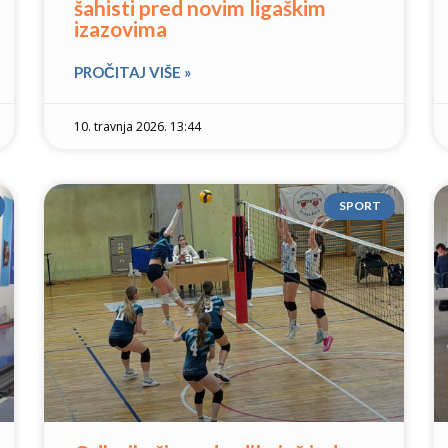
šahisti pred novim ligaškim
izazovima
PROČITAJ VIŠE »
10. travnja 2026. 13:44
SPORT