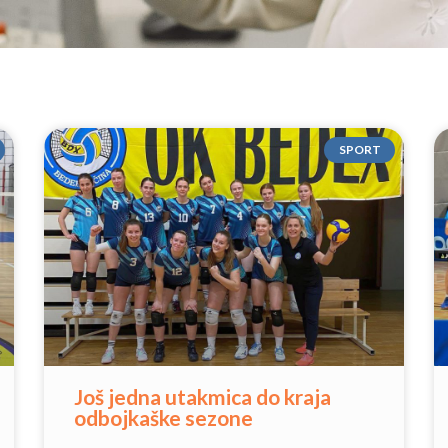
SPORT
Još jedna utakmica do kraja
odbojkaške sezone