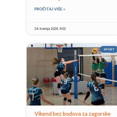
PROČITAJ VIŠE »
24. travnja 2026. 9:02
SPORT
Vikend bez bodova za zagorske