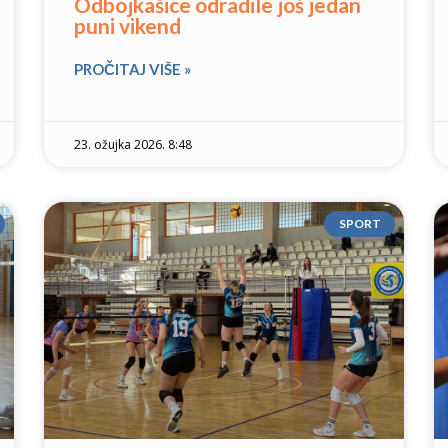
Odbojkašice odradile još jedan
puni vikend
PROČITAJ VIŠE »
23. ožujka 2026. 8:48
SPORT