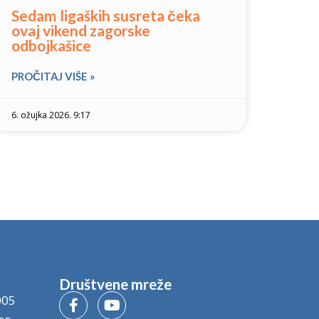
Sedam ligaških susreta čeka
ovaj vikend zagorske
odbojkašice
PROČITAJ VIŠE »
6. ožujka 2026. 9:17
Društvene mreže
005