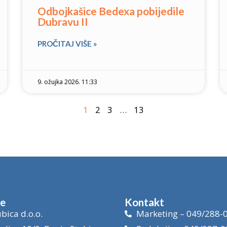
Odbojkašice Bedexa pobijedile
Dubravu II
PROČITAJ VIŠE »
9. ožujka 2026. 11:33
1
2
3
…
13
je
Kontakt
bica d.o.o.
Marketing – 049/288-