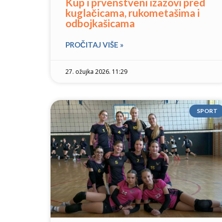
Kup i prvenstveni izazovi pred
kuglačicama, rukometašima i
odbojkašicama
PROČITAJ VIŠE »
27. ožujka 2026. 11:29
SPORT