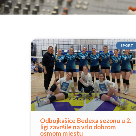
SPORT
Odbojkašice Bedexa sezonu u 2.
ligi završile na vrlo dobrom
osmom mjestu