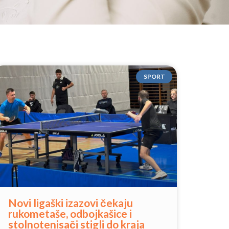
SPORT
Novi ligaški izazovi čekaju
rukometaše, odbojkašice i
stolnotenisači stigli do kraja