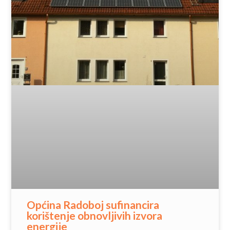
Općina Radoboj sufinancira
korištenje obnovljivih izvora
energije