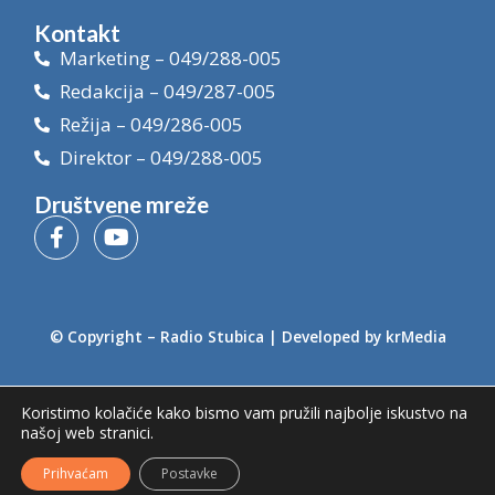
Kontakt
Marketing – 049/288-005
Redakcija – 049/287-005
Režija – 049/286-005
Direktor – 049/288-005
Društvene mreže
© Copyright –
Radio Stubica
| Developed by
krMedia
Koristimo kolačiće kako bismo vam pružili najbolje iskustvo na
našoj web stranici.
Prihvaćam
Postavke