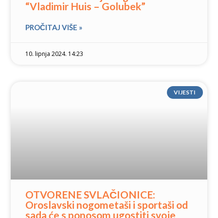
“Vladimir Huis – Golubek”
PROČITAJ VIŠE »
10. lipnja 2024. 14:23
VIJESTI
OTVORENE SVLAČIONICE:
Oroslavski nogometaši i sportaši od
sada će s ponosom ugostiti svoje