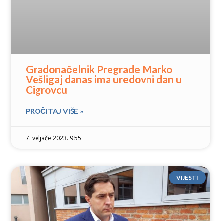
Gradonačelnik Pregrade Marko
Vešligaj danas ima uredovni dan u
Cigrovcu
PROČITAJ VIŠE »
7. veljače 2023. 9:55
VIJESTI