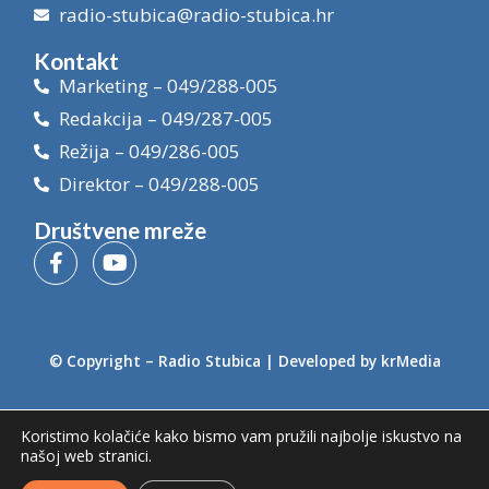
radio-stubica@radio-stubica.hr
Kontakt
Marketing – 049/288-005
Redakcija – 049/287-005
Režija – 049/286-005
Direktor – 049/288-005
Društvene mreže
© Copyright –
Radio Stubica
| Developed by
krMedia
Koristimo kolačiće kako bismo vam pružili najbolje iskustvo na
našoj web stranici.