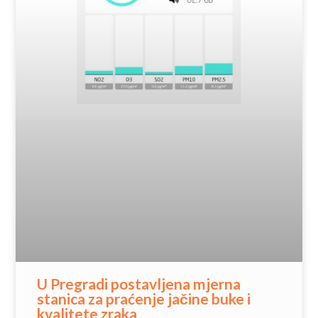
U Pregradi postavljena mjerna
stanica za praćenje jačine buke i
kvalitete zraka