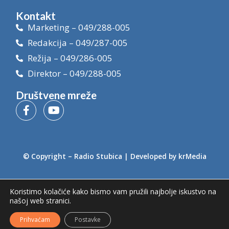
Kontakt
Marketing – 049/288-005
Redakcija – 049/287-005
Režija – 049/286-005
Direktor – 049/288-005
Društvene mreže
© Copyright –
Radio Stubica
| Developed by
krMedia
Koristimo kolačiće kako bismo vam pružili najbolje iskustvo na
našoj web stranici.
Prihvaćam
Postavke