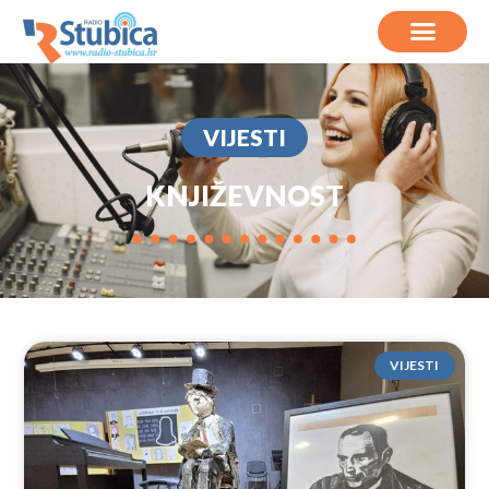
VIJESTI
KNJIŽEVNOST
VIJESTI