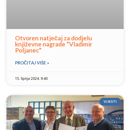
Otvoren natječaj za dodjelu
književne nagrade “Vladimir
Poljanec”
PROČITAJ VIŠE »
15. lipnja 2024. 9:40
VIJESTI