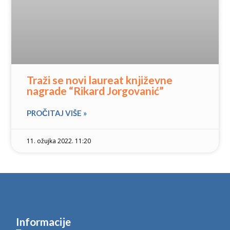
Traži se novi laureat književne
nagrade “Rikard Jorgovanić”
PROČITAJ VIŠE »
11. ožujka 2022. 11:20
Informacije