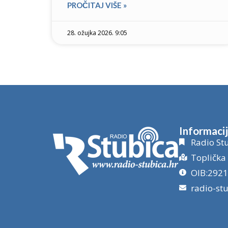
PROČITAJ VIŠE »
28. ožujka 2026. 9:05
Informaci
Radio Stu
Toplička 
OIB:292
radio-st