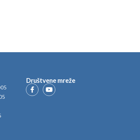
Društvene mreže
005
05
5