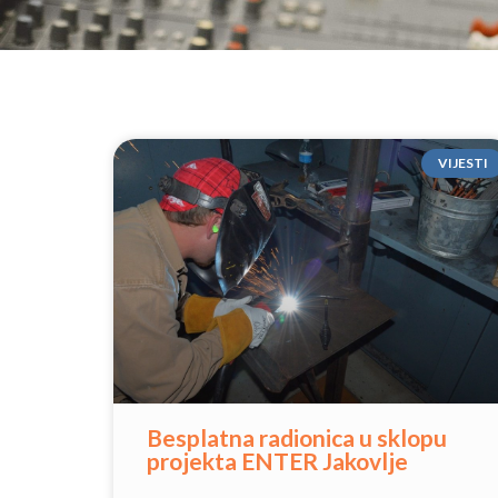
VIJESTI
Besplatna radionica u sklopu
projekta ENTER Jakovlje