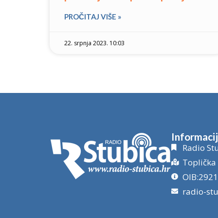
PROČITAJ VIŠE »
22. srpnja 2023. 10:03
Informaci
Radio Stu
Toplička 
OIB:292
radio-st