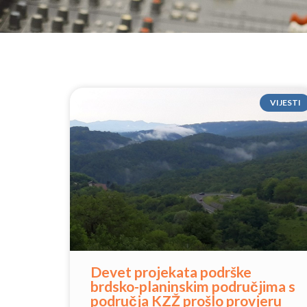
VIJESTI
Devet projekata podrške
brdsko-planinskim područjima s
područja KZŽ prošlo provjeru