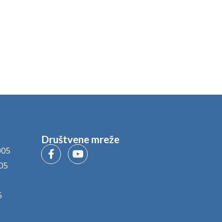
Društvene mreže
005
05
5