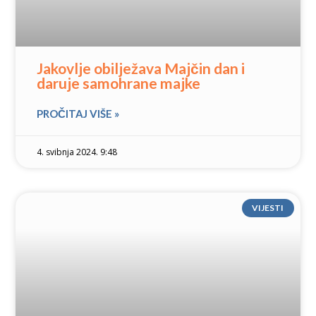
Jakovlje obilježava Majčin dan i
daruje samohrane majke
PROČITAJ VIŠE »
4. svibnja 2024. 9:48
VIJESTI