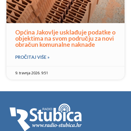
Općina Jakovlje usklađuje podatke o
objektima na svom području za novi
obračun komunalne naknade
PROČITAJ VIŠE »
9. travnja 2026. 9:51