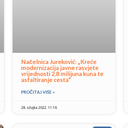
Načelnica Jureković: „Kreće
modernizacija javne rasvjete
vrijednosti 2,8 milijuna kuna te
asfaltiranje cesta”
PROČITAJ VIŠE »
28. ožujka 2022. 11:16