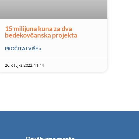
15 milijuna kuna za dva
bedekovčanska projekta
PROČITAJ VIŠE »
26. ožujka 2022. 11:44
Društvene mreže