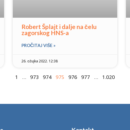
Robert Šplajt i dalje na čelu
zagorskog HNS-a
PROČITAJ VIŠE »
26. ožujka 2022. 12:38
1
…
973
974
975
976
977
…
1.020
je
Kontakt