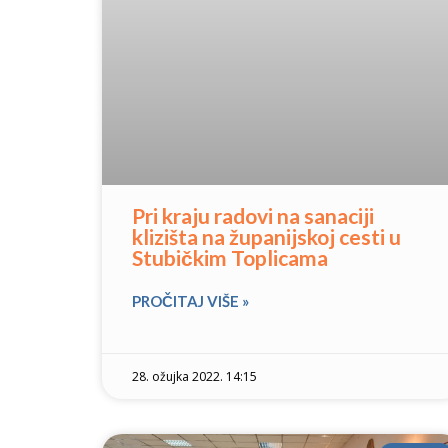
Pri kraju radovi na sanaciji
klizišta na županijskoj cesti u
Stubičkim Toplicama
PROČITAJ VIŠE »
28. ožujka 2022. 14:15