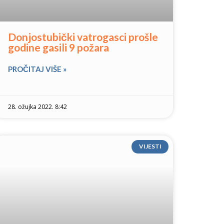
Donjostubički vatrogasci prošle
godine gasili 9 požara
PROČITAJ VIŠE »
28. ožujka 2022. 8:42
VIJESTI