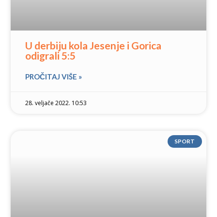
U derbiju kola Jesenje i Gorica
odigrali 5:5
PROČITAJ VIŠE »
28. veljače 2022. 10:53
SPORT