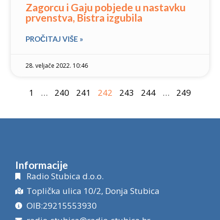
Zagorcu i Gaju pobjede u nastavku
prvenstva, Bistra izgubila
PROČITAJ VIŠE »
28. veljače 2022. 10:46
1
…
240
241
242
243
244
…
249
Informacije
Radio Stubica d.o.o.
Toplička ulica 10/2, Donja Stubica
OIB:29215553930