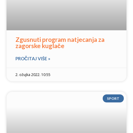
Zgusnuti program natjecanja za
zagorske kuglače
PROČITAJ VIŠE »
2. ožujka 2022. 10:55
SPORT