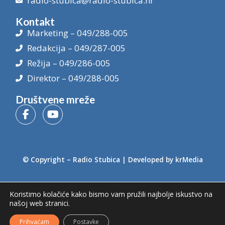
radio-stubica@radio-stubica.hr
Kontakt
Marketing – 049/288-005
Redakcija – 049/287-005
Režija – 049/286-005
Direktor – 049/288-005
Društvene mreže
© Copyright –
Radio Stubica
| Developed by
krMedia
Koristimo kolačiće kako bismo vam pružili najbolje iskustvo na
našoj web stranici.
Prihvaćam
Postavke