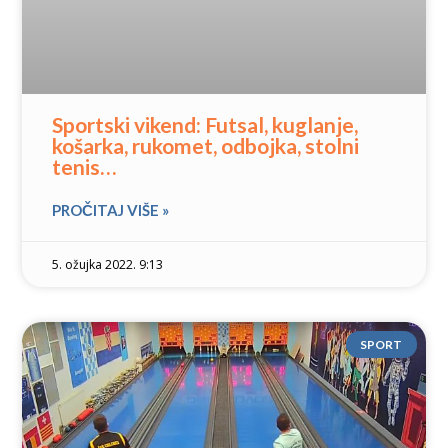
Sportski vikend: Futsal, kuglanje,
košarka, rukomet, odbojka, stolni
tenis…
PROČITAJ VIŠE »
5. ožujka 2022. 9:13
SPORT