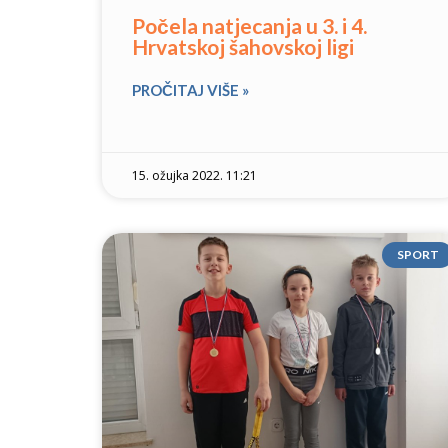
Počela natjecanja u 3. i 4.
Hrvatskoj šahovskoj ligi
PROČITAJ VIŠE »
15. ožujka 2022. 11:21
SPORT