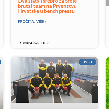
Dva zlata i srebro za Srele
brutal team na Prvenstvu
Hrvatske u bench pressu
PROČITAJ VIŠE »
15. ožujka 2022. 11:19
SPORT