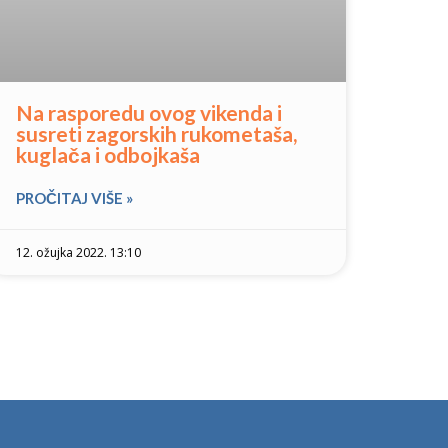
Na rasporedu ovog vikenda i
susreti zagorskih rukometaša,
kuglača i odbojkaša
PROČITAJ VIŠE »
12. ožujka 2022. 13:10