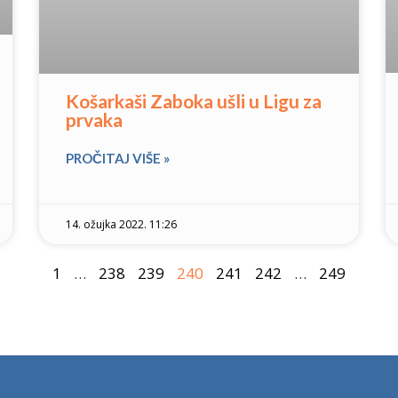
Košarkaši Zaboka ušli u Ligu za
prvaka
PROČITAJ VIŠE »
14. ožujka 2022. 11:26
1
…
238
239
240
241
242
…
249