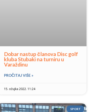
Dobar nastup članova Disc golf
kluba Stubaki na turniru u
Varaždinu
PROČITAJ VIŠE »
15. ožujka 2022. 11:24
SPORT