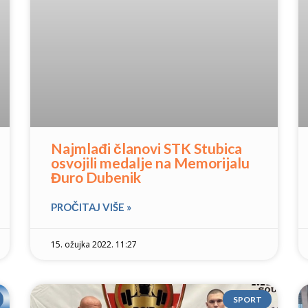
Najmlađi članovi STK Stubica
osvojili medalje na Memorijalu
Đuro Dubenik
PROČITAJ VIŠE »
15. ožujka 2022. 11:27
SPORT